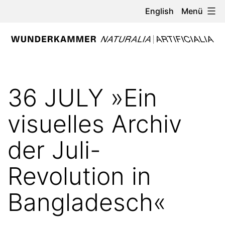
Zum
Menü
English
Inhalt
springen
WUNDERKAMMER
-
36 JULY »Ein
NATURALIA
/
visuelles Archiv
ARTIFICIALIA
der Juli-
Revolution in
Bangladesch«